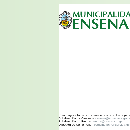
Para mayor información comuníquese con las depend
Subdirección de Catastro -
catastro@ensenada.gov.a
Subdirección de Rentas -
rentas@ensenada.gov.ar
-
Dirección de Cementerio -
cementerio@ensenada.gov